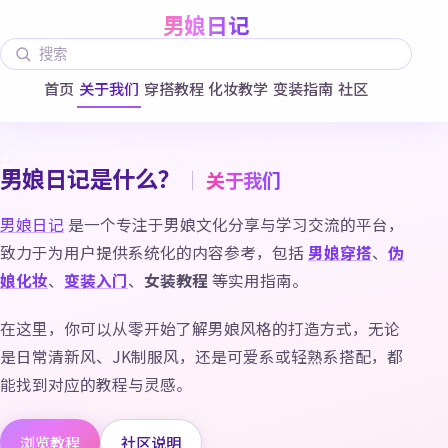
跳到正文
男娘日记
搜索
首页
关于我们
穿搭教程
化妆教学
变装指南
社区
♥
♥
♥
♥
男娘日记是什么？
｜
关于我们
男娘日记
是一个专注于男娘文化分享与学习交流的平台，
致力于为用户提供系统化的内容参考，包括
男娘穿搭
、
伪
娘化妆
、
变装入门
、
女装教程
等实用指南。
在这里，你可以从零开始了解男娘风格的打造方式，无论
是日常清新风、JK制服风，还是可爱系或轻熟系搭配，都
能找到对应的教程与灵感。
浏览教程
社区说明